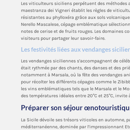
Les viticulteurs siciliens perpétuent des méthodes 
maestranza dei Vigneri établit les règles de viticult
résistantes au phylloxéra grâce aux sols volcanique
Nerello Mascalese, cépage emblématique sélectionné
notes de cerise et de fruits rouges. Les domaines c
visiteurs pour partager leur savoir-faire.
Les festivités liées aux vendanges sicili
Les vendanges siciliennes s’accompagnent de célébr
était rythmée par des chants, des danses et des priè
notamment à Marsala, où la fête des vendanges anim
pour récolter les différents cépages comme le Zibibb
les vins emblématiques tels que le Marsala et le Mo
des températures idéales entre 20°C et 25°C, invite à
Préparer son séjour œnotouristique
La Sicile dévoile ses trésors viticoles en automne, 
méditerranéenne, dominée par l’impressionnant Etn